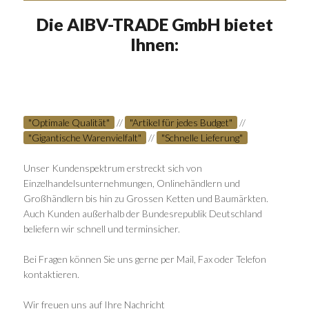
Die AIBV-TRADE GmbH bietet
Ihnen:
"Optimale Qualität"
//
"Artikel für jedes Budget"
//
"Gigantische Warenvielfalt"
//
"Schnelle Lieferung"
Unser Kundenspektrum erstreckt sich von
Einzelhandelsunternehmungen, Onlinehändlern und
Großhändlern bis hin zu Grossen Ketten und Baumärkten.
Auch Kunden außerhalb der Bundesrepublik Deutschland
beliefern wir schnell und terminsicher.
Bei Fragen können Sie uns gerne per Mail, Fax oder Telefon
kontaktieren.
Wir freuen uns auf Ihre Nachricht