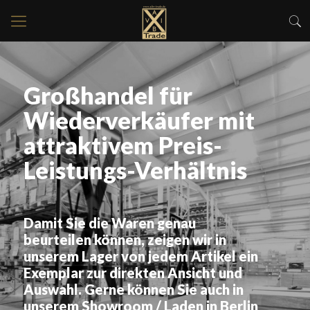
Großhandel für
Wiederverkäufer mit
attraktivem Preis-
Leistungs-Verhältnis
Damit Sie die Waren genau
beurteilen können, zeigen wir in
unserem Lager von jedem Artikel ein
Exemplar zur direkten Ansicht und
Auswahl. Gerne können Sie auch in
unserem Showroom / Laden in Berlin